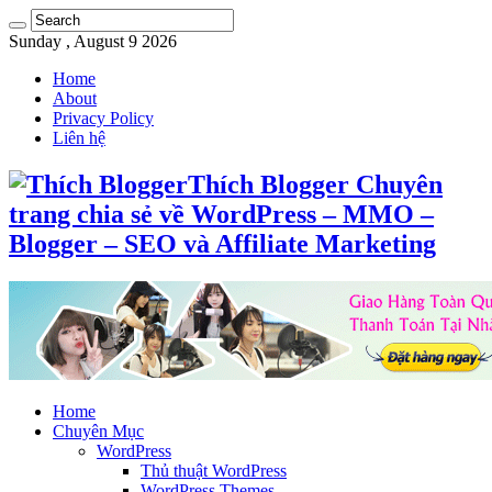
Sunday , August 9 2026
Home
About
Privacy Policy
Liên hệ
Thích Blogger Chuyên
trang chia sẻ về WordPress – MMO –
Blogger – SEO và Affiliate Marketing
Home
Chuyên Mục
WordPress
Thủ thuật WordPress
WordPress Themes