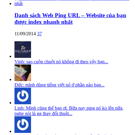
Danh sách Web Ping URL – Website của bạn
được index nhanh nhất
11/09/2014
37
Vinh: sao cuộn chuột nó không đi theo vậy bạn...
Đức: mình dùng tiếng việt nó ở phần nào bạn...
Linh: Mình cũng thế bạn ơi. Bữa nay ping nó ko lên nữa,
nghe nói là gg thay đổi thuật...