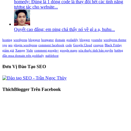
homedy: Đúng là 1 dòng code là thay đổi hết các tính năng
tương tác cho website...
Quyết cao đẳng: em ping chả thấy nó về gì a ạ, huhu...
hosting
wordpress
blogspot
hostgator
domain
godaddy
blogger
youtube
wordpress theme
vps
seo
plugin wordpress
comment facebook
code
Google Cloud
coupon
Black Friday
giảm giá
Xampp
Vultr
comment google+
google maps
xóa thuộc tính bản quyền
hướng
dẫn mua domain trên goddady
stablehost
Đơn Vị Đào Tạo SEO
ThichBlogger Trên Facebook