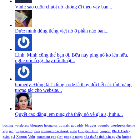
Vinh: sao cuộn chuột nó không đi theo vậy bạn...
Đức: mình dùng tiếng việt nó ở phần nào bạn...
Linh: Mình cũng thế bạn ơi. Bữa nay ping nó ko lên nữa,
nghe nói là gg thay đổi thuật...
homedy: Đúng là 1 dòng code là thay đổi hết các tính năng
tương tác cho website...
Quyết cao đẳng: em ping chả thấy nó về gì a ạ, huhu...
hosting
wordpress
blogspot
hostgator
domain
godaddy
blogger
youtube
wordpress theme
vps
seo
plugin wordpress
comment facebook
code
Google Cloud
coupon
Black Friday
giảm giá
Xampp
Vultr
comment google+
google maps
xóa thuộc tính bản quyền
hướng