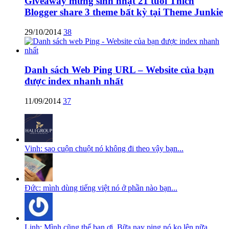
Giveaway mừng sinh nhật 21 tuổi Thích
Blogger share 3 theme bất kỳ tại Theme Junkie
29/10/2014
38
Danh sách Web Ping URL – Website của bạn
được index nhanh nhất
11/09/2014
37
Vinh: sao cuộn chuột nó không đi theo vậy bạn...
Đức: mình dùng tiếng việt nó ở phần nào bạn...
Linh: Mình cũng thế bạn ơi. Bữa nay ping nó ko lên nữa,