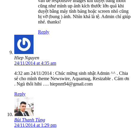
vấn đề responsive images khi duyệt bằng mobi
cũng như mình up ảnh kích thước lớn quá khi
duyệt bằng máy tính bảng hoặc screen nhỏ cũng
bị vỡ (bung ) ảnh. Nhìn khá là tệ. Admin chỉ giúp
nhé. thanks!
Reply
Hiep Nguyen
24/11/2014 at 4:35 am
4:32 am 24/11/2014 : Chúc mừng sinh nhật Admin ^^ . Chia
sẻ cho mình theme Newswire, Aquamag, Resizable . Cám ơn
. Ngủ thôi hihi …. hiepnm94@gmail.com
Reply
Bùi Thanh Tùng
24/11/2014 at 1:29 pm