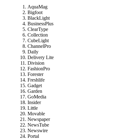
AquaMag
Bigfoot
BlackLight
BusinessPlus
ClearType
Collection
CubeLight
ChannelPro
Daily
Delivery Lite
Division
FashionPro
Forester
Freshlife
Gadget
Garden
GoMedia
Insider
Little
Movable
Newspaper
NewsTube
Newswire
Portal