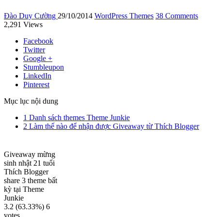
Đào Duy Cường
29/10/2014
WordPress Themes
38 Comments
2,291 Views
Facebook
Twitter
Google +
Stumbleupon
LinkedIn
Pinterest
Mục lục nội dung
1
Danh sách themes Theme Junkie
2
Làm thế nào để nhận được Giveaway từ Thích Blogger
Giveaway mừng
sinh nhật 21 tuổi
Thích Blogger
share 3 theme bất
kỳ tại Theme
Junkie
3.2
(63.33%)
6
votes