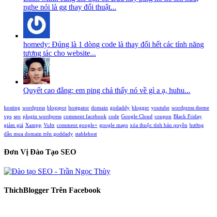
nghe nói là gg thay đổi thuật...
homedy: Đúng là 1 dòng code là thay đổi hết các tính năng
tương tác cho website...
Quyết cao đẳng: em ping chả thấy nó về gì a ạ, huhu...
hosting
wordpress
blogspot
hostgator
domain
godaddy
blogger
youtube
wordpress theme
vps
seo
plugin wordpress
comment facebook
code
Google Cloud
coupon
Black Friday
giảm giá
Xampp
Vultr
comment google+
google maps
xóa thuộc tính bản quyền
hướng
dẫn mua domain trên goddady
stablehost
Đơn Vị Đào Tạo SEO
ThichBlogger Trên Facebook