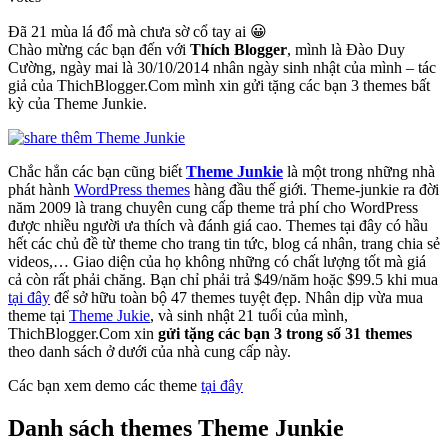
Đã 21 mùa lá đổ mà chưa sờ cổ tay ai 😀
Chào mừng các bạn đến với
Thích Blogger
, mình là Đào Duy
Cường, ngày mai là 30/10/2014 nhân ngày sinh nhật của mình – tác
giả của ThichBlogger.Com mình xin gửi tặng các bạn 3 themes bất
kỳ của Theme Junkie.
Chắc hẳn các bạn cũng biết
Theme Junkie
là một trong những nhà
phát hành
WordPress themes
hàng đầu thế giới. Theme-junkie ra đời
năm 2009 là trang chuyên cung cấp theme trả phí cho WordPress
được nhiều người ưa thích và đánh giá cao. Themes tại đây có hầu
hết các chủ đề từ theme cho trang tin tức, blog cá nhân, trang chia sẻ
videos,… Giao diện của họ không những có chất lượng tốt mà giá
cả còn rất phải chăng. Bạn chỉ phải trả $49/năm hoặc $99.5 khi mua
tại đây
để sở hữu toàn bộ 47 themes tuyệt đẹp. Nhân dịp vừa mua
theme tại
Theme Jukie
, và sinh nhật 21 tuổi của mình,
ThichBlogger.Com xin
gửi tặng các bạn 3 trong số 31 themes
theo danh sách ở dưới của nhà cung cấp này.
Các bạn xem demo các theme
tại đây
Danh sách themes Theme Junkie