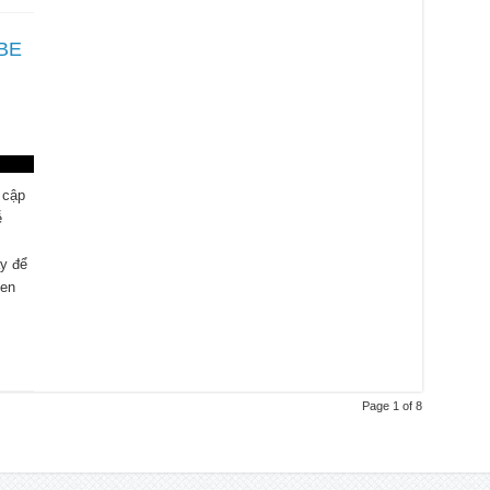
BE
 cập
ễ
ày để
uen
Page 1 of 8