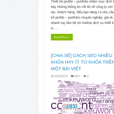
Thiết kế profile – portfolio nhằm mục đích 
bày những thông tin cốt lõi về công ty với 
tác, khách hàng. Nếu bạn đang có nhu cầu 
kế profile – portfolio chuyên nghiệp, giá rẻ
nhanh tay liên hệ tới hotline dịch vụ thiết 
in …
Read More »
[CHIA SẺ] CÁCH SEO NHIỀU
KHÓA HAY ÍT TỪ KHÓA TRÊ
MỘT BÀI VIẾT
28/02/2019
SEO
0