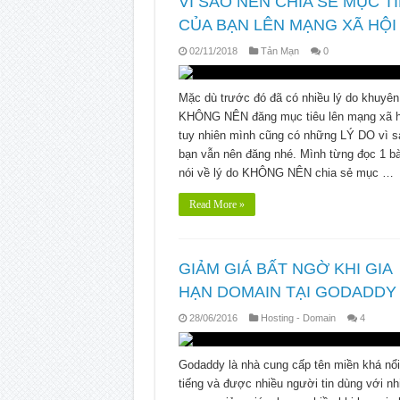
VÌ SAO NÊN CHIA SẺ MỤC T
CỦA BẠN LÊN MẠNG XÃ HỘI
02/11/2018
Tản Mạn
0
Mặc dù trước đó đã có nhiều lý do khuyên
KHÔNG NÊN đăng mục tiêu lên mạng xã h
tuy nhiên mình cũng có những LÝ DO vì s
bạn vẫn nên đăng nhé. Mình từng đọc 1 bà
nói về lý do KHÔNG NÊN chia sẻ mục …
Read More »
GIẢM GIÁ BẤT NGỜ KHI GIA
HẠN DOMAIN TẠI GODADDY
28/06/2016
Hosting - Domain
4
Godaddy là nhà cung cấp tên miền khá nổi
tiếng và được nhiều người tin dùng với nh