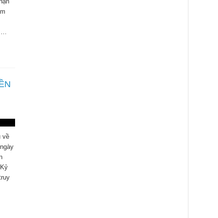
 hạn
àm
g …
IỀN
ụ về
 ngày
n
 Kỷ
truy