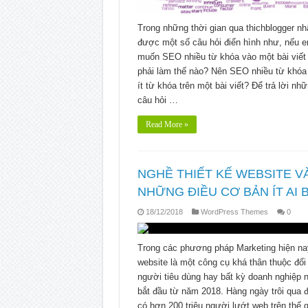
Trong những thời gian qua thichblogger nh
được một số câu hỏi điển hình như, nếu 
muốn SEO nhiều từ khóa vào một bài viết
phải làm thế nào? Nên SEO nhiều từ khóa
ít từ khóa trên một bài viết? Để trả lời nh
câu hỏi …
Read More »
NGHỀ THIẾT KẾ WEBSITE V
NHỮNG ĐIỀU CƠ BẢN ÍT AI 
18/12/2018
WordPress Themes
0
Trong các phương pháp Marketing hiện na
website là một công cụ khá thân thuộc đối
người tiêu dùng hay bất kỳ doanh nghiệp 
bắt đầu từ năm 2018. Hàng ngày trôi qua 
có hơn 200 triệu người lướt web trên thế g