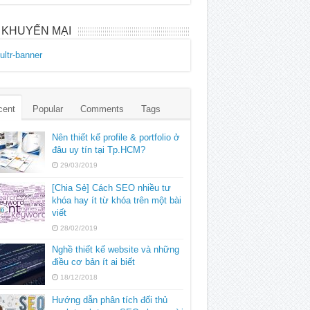
 KHUYẾN MẠI
cent
Popular
Comments
Tags
Nên thiết kế profile & portfolio ở
đâu uy tín tại Tp.HCM?
29/03/2019
[Chia Sẻ] Cách SEO nhiều tư
khóa hay ít từ khóa trên một bài
viết
28/02/2019
Nghề thiết kế website và những
điều cơ bản ít ai biết
18/12/2018
Hướng dẫn phân tích đối thủ