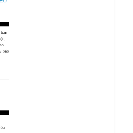
IÊU
 bạn
ội,
ao
i báo
iều