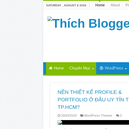
Home
About
Pr
SATURDAY , AUGUST 8 2026
Home
Chuyên Mục
WordPress
NÊN THIẾT KẾ PROFILE &
PORTFOLIO Ở ĐÂU UY TÍN T
TP.HCM?
29/03/2019
WordPress Themes
0