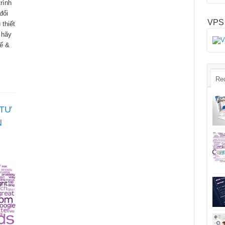
trình
đối
VPS
thiết
, hãy
kế &
Re
 TƯ
N