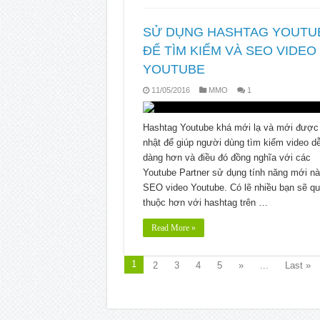
SỬ DỤNG HASHTAG YOUTU
ĐỂ TÌM KIẾM VÀ SEO VIDEO
YOUTUBE
11/05/2016
MMO
1
Hashtag Youtube khá mới lạ và mới được
nhật để giúp người dùng tìm kiếm video d
dàng hơn và điều đó đồng nghĩa với các
Youtube Partner sử dụng tính năng mới n
SEO video Youtube. Có lẽ nhiều bạn sẽ q
thuộc hơn với hashtag trên …
Read More »
1
2
3
4
5
»
...
Last »