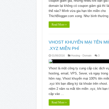
coupon giảm giá, nhưng nhiều khi bạn gia
domain lại không có coupon giảm giá thì l
thế nào? Mình vừa gia hạn tên miền cho
ThichBlogger.com xong. Như bình thườn
Read More »
VHOST KHUYẾN MẠI TÊN M
.XYZ MIỄN PHÍ
01/06/2016
Hosting - Domain
3
Vhost là một công ty cung cấp các dịch v
hosting, email, VPS, Sever, và ngay trong
hôm nay, Vhost khuyến mại 100% tên miề
.xyz khi bạn đăng ký tài khoản trên vhost.
niệm 2 năm ra mắt tên miền .xyz, khi bạn 
cập vào …
Read More »