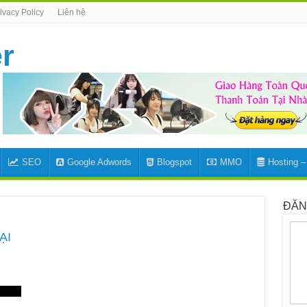
ivacy Policy
Liên hệ
SEO
Google Adwords
Blogspot
MMO
Hosting 
ĐĂN
ẠI