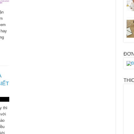
ận
em
 em
 hay
ững
ĐƠN
À
THI
BIẾT
y thì
 với
nào
đều
iới