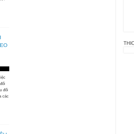
I
THI
SEO
iệc
đối
u đối
a các