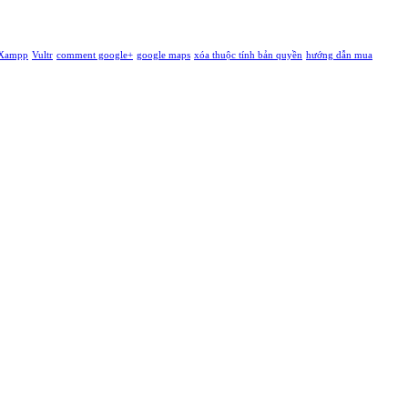
Xampp
Vultr
comment google+
google maps
xóa thuộc tính bản quyền
hướng dẫn mua