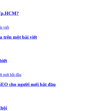
ại Tp.HCM?
 trên một bài viết
biết
 SEO cho người mới bắt đầu
 hội