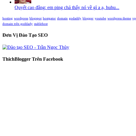
Quyết cao đẳng: em ping chả thấy nó về gì a ạ, huhu...
hosting
wordpress
blogspot
hostgator
domain
godaddy
blogger
youtube
wordpress theme
vp
domain trên goddady
stablehost
Đơn Vị Đào Tạo SEO
ThichBlogger Trên Facebook