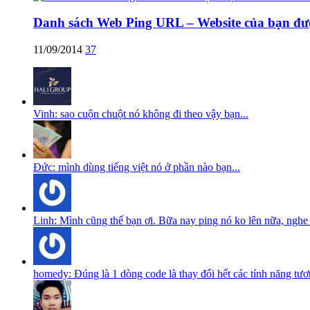
Danh sách Web Ping URL – Website của bạn đư
11/09/2014
37
Vinh: sao cuộn chuột nó không đi theo vậy bạn...
Đức: mình dùng tiếng việt nó ở phần nào bạn...
Linh: Mình cũng thế bạn ơi. Bữa nay ping nó ko lên nữa, nghe nó
homedy: Đúng là 1 dòng code là thay đổi hết các tính năng tươn