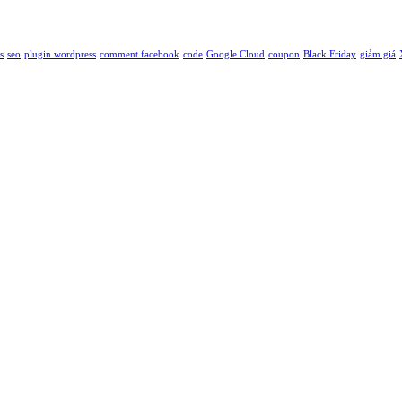
s
seo
plugin wordpress
comment facebook
code
Google Cloud
coupon
Black Friday
giảm giá