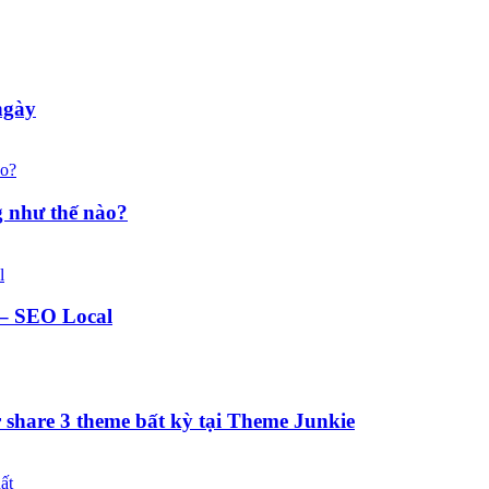
ngày
g như thế nào?
 – SEO Local
 share 3 theme bất kỳ tại Theme Junkie