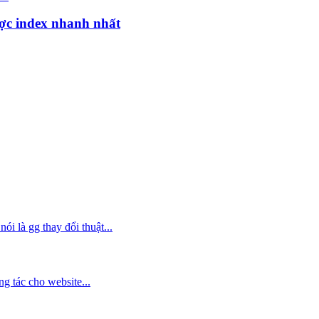
ợc index nhanh nhất
i là gg thay đổi thuật...
g tác cho website...