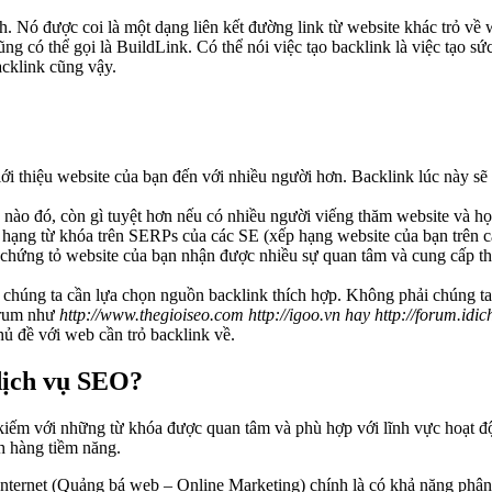
. Nó được coi là một dạng liên kết đường link từ website khác trỏ về 
ũng có thể gọi là BuildLink. Có thể nói việc tạo backlink là việc tạo
acklink cũng vậy.
ới thiệu website của bạn đến với nhiều người hơn. Backlink lúc này s
ào đó, còn gì tuyệt hơn nếu có nhiều người viếng thăm website và họ 
 hạng từ khóa trên SERPs của các SE (xếp hạng website của bạn trên c
chứng tỏ website của bạn nhận được nhiều sự quan tâm và cung cấp thôn
úng ta cần lựa chọn nguồn backlink thích hợp. Không phải chúng ta bui
forum như
http://www.thegioiseo.com http://igoo.vn hay http://forum.idi
hủ đề với web cần trỏ backlink về.
dịch vụ SEO?
 kiếm với những từ khóa được quan tâm và phù hợp với lĩnh vực hoạt đ
h hàng tiềm năng.
nternet (Quảng bá web – Online Marketing) chính là có khả năng phân