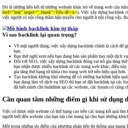
Đó là những liên kết từ những website khác trỏ về trang web của mình
href=”link” target=”_blank”>Tiêu đề</a>
). Việc xây dựng backlink c
việc người có nội công thâm hậu truyền cho người ít nội công vậy. B
Vì sao backlink lại quan trọng?
Về mặt người dùng, việc xây dựng backlink chính là cách để gi
bạn.
Bạn thử nghĩ xem nếu bạn đang bán sản phẩm hay một dịch vụ n
Đối với SEO, việc xây dựng backlink đóng vai trò gia tăng thứ
bạn nhận được nhiều backlink từ các trang web khác, điều này 
gia tăng thứ hạng từ khóa cho trang web trở nên hiệu quả hơn.
Tạo backlink không khó nhưng để có những backlink hiệu quả ch
bạn đang làm về dịch vụ SEO thì bạn sẽ đặt backlink tại các 
đã biết mình cần buildlink tại các website, các forum có cùng c
Cần quan tâm những điểm gì khi sử dụng 
Việc có được một website có thứ hạng cao trên các trang kết quả tìm
người biết đến website của bạn mà còn mang lại cho bạn những khác
Một trong những ưu điểm của phương pháp tiếp thị thông qua mạng I