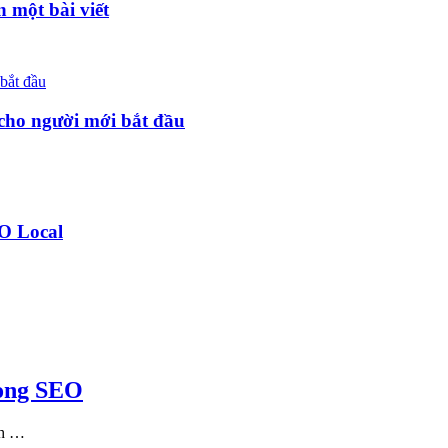
 một bài viết
cho người mới bắt đầu
EO Local
rong SEO
ch …