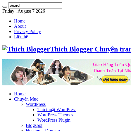
Friday , August 7 2026
Home
About
Privacy Policy
Liên hệ
Thích Blogger Chuyên tra
Home
Chuyên Mục
WordPress
Thủ thuật WordPress
WordPress Themes
WordPress Plugin
Blogspot
Hosting – Domain