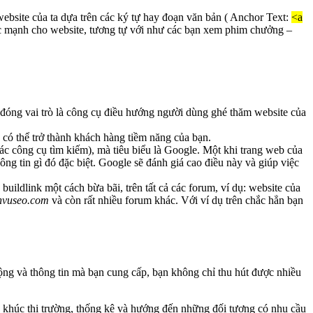
website của ta dựa trên các ký tự hay đoạn văn bản ( Anchor Text:
<a
 sức mạnh cho website, tương tự với như các bạn xem phim chưởng –
ẽ đóng vai trò là công cụ điều hướng người dùng ghé thăm website của
có thể trở thành khách hàng tiềm năng của bạn.
ác công cụ tìm kiếm), mà tiêu biểu là Google. Một khi trang web của
g tin gì đó đặc biệt. Google sẽ đánh giá cao điều này và giúp việc
ldlink một cách bừa bãi, trên tất cả các forum, ví dụ: website của
chvuseo.com
và còn rất nhiều forum khác. Với ví dụ trên chắc hẳn bạn
ộng và thông tin mà bạn cung cấp, bạn không chỉ thu hút được nhiều
 khúc thị trường, thống kê và hướng đến những đối tượng có nhu cầu