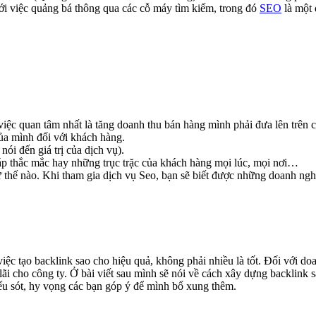
ới việc quảng bá thông qua các cỗ máy tìm kiếm, trong đó
SEO
là một 
việc quan tâm nhất là tăng doanh thu bán hàng mình phải đưa lên trên 
ủa mình đối với khách hàng.
nói đến giá trị của dịch vụ).
đáp thắc mắc hay những trục trặc của khách hàng mọi lúc, mọi nơi…
ư thế nào. Khi tham gia dịch vụ Seo, bạn sẽ biết được những doanh ng
việc tạo backlink sao cho hiệu quả, không phải nhiều là tốt. Đối với d
ãi cho công ty. Ở bài viết sau mình sẽ nói về cách xây dựng backlink 
hiếu sót, hy vọng các bạn góp ý để mình bổ xung thêm.