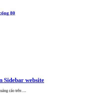
cổng 80
n Sidebar website
quảng cáo trên …