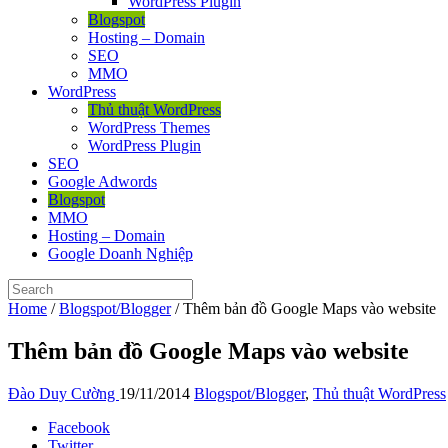
WordPress Plugin
Blogspot
Hosting – Domain
SEO
MMO
WordPress
Thủ thuật WordPress
WordPress Themes
WordPress Plugin
SEO
Google Adwords
Blogspot
MMO
Hosting – Domain
Google Doanh Nghiệp
Home
/
Blogspot/Blogger
/
Thêm bản đồ Google Maps vào website
Thêm bản đồ Google Maps vào website
Đào Duy Cường
19/11/2014
Blogspot/Blogger
,
Thủ thuật WordPress
Facebook
Twitter