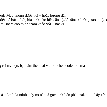
Google Map, mong được gợi ý hoặc hướng dẫn
 đều có bản đồ ở phía dưới cho biết căn hộ đó nằm ở đường nào thuộc q
ày thì share cho minh tham khảo với. Thanks
 rồi mà bạn, bạn làm theo bài viết rồi chèn code thôi mà
 cả. hôm bữa mình thấy nó nằm ở góc dưới bên phải mak h ko thấy nữa