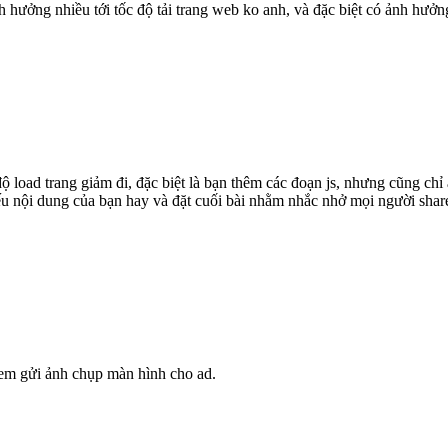
hưởng nhiều tới tốc độ tải trang web ko anh, và đặc biệt có ảnh hưởn
ộ load trang giảm đi, đặc biệt là bạn thêm các đoạn js, nhưng cũng chỉ 
ếu nội dung của bạn hay và đặt cuối bài nhằm nhắc nhở mọi người share
em gửi ảnh chụp màn hình cho ad.