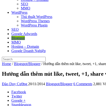
SEO
MMO
WordPress
Thủ thuật WordPress
WordPress Themes
WordPress Plugin
SEO
Google Adwords
Blogspot
MMO
Hosting – Domain
Google Doanh Nghiệp
Home
/
Blogspot/Blogger
/
Hướng dẫn thêm nút like, tweet, +1, share
Hướng dẫn thêm nút like, tweet, +1, share v
Đào Duy Cường
20/11/2014
Blogspot/Blogger
6 Comments
2,881 V
Facebook
Twitter
Google +
Stumbleupon