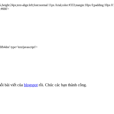
;height:24px;text-align:left;font:normal 11px Arial;color:#333;margin:10px 0;padding:10px 0 
r:#666'
>
6fb4dee'
type
=
'text/javascript'
/
>
ỗi bài viết của
blogspot
rồi. Chúc các bạn thành công.