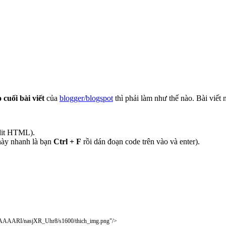
 cuối bài viết
của
blogger/blogspot
thì phải làm như thế nào. Bài viết
dit HTML).
này nhanh là bạn
Ctrl + F
rồi dán đoạn code trên vào và enter).
AAAARI/nasjXR_Uhr8/s1600/thich_img.png"
/
>