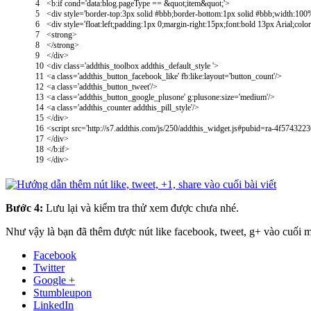
4
<
b
:
if
cond
=
'data:blog.pageType == &quot;item&quot;'
>
5
<
div
style
=
'border-top:3px solid #bbb;border-bottom:1px solid #bbb;width:100%
6
<
div
style
=
'float:left;padding:1px 0;margin-right:15px;font:bold 13px Arial;colo
7
<
strong
>
8
<
/
strong
>
9
<
/
div
>
10
<
div
class
=
'addthis_toolbox addthis_default_style '
>
11
<
a
class
=
'addthis_button_facebook_like'
fb
:
like
:
layout
=
'button_count'
/
>
12
<
a
class
=
'addthis_button_tweet'
/
>
13
<
a
class
=
'addthis_button_google_plusone'
g
:
plusone
:
size
=
'medium'
/
>
14
<
a
class
=
'addthis_counter addthis_pill_style'
/
>
15
<
/
div
>
16
<
script
src
=
'http://s7.addthis.com/js/250/addthis_widget.js#pubid=ra-4f5743223
17
<
/
div
>
18
<
/
b
:
if
>
19
<
/
div
>
Bước 4:
Lưu lại và kiểm tra thử xem được chưa nhé.
Như vậy là bạn đã thêm được nút like facebook, tweet, g+ vào cuối m
Facebook
Twitter
Google +
Stumbleupon
LinkedIn