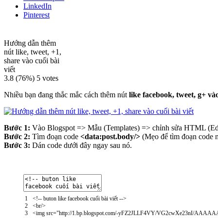
LinkedIn
Pinterest
Hướng dẫn thêm
nút like, tweet, +1,
share vào cuối bài
viết
3.8
(76%)
5
votes
Nhiều bạn đang thắc mắc cách thêm nút
like facebook, tweet, g+ vào
Bước 1:
Vào Blogspot => Mẫu (Templates) => chỉnh sửa HTML (E
Bước 2:
Tìm đoạn code
<data:post.body/>
(Mẹo để tìm đoạn code 
Bước 3:
Dán code dưới đây ngay sau nó.
1
<
!
--
buton
like
facebook
cu
ố
i
b
à
i
vi
ế
t
--
>
2
<
br
/
>
3
<
img
src
=
"http://1.bp.blogspot.com/-yFZ2JLLF4VY/VG2cwXe23nI/AAAAA