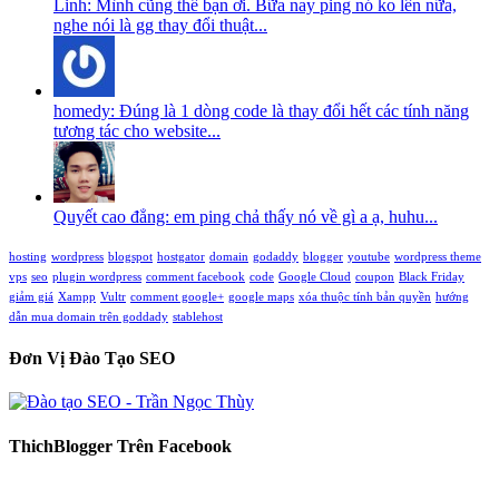
Linh: Mình cũng thế bạn ơi. Bữa nay ping nó ko lên nữa,
nghe nói là gg thay đổi thuật...
homedy: Đúng là 1 dòng code là thay đổi hết các tính năng
tương tác cho website...
Quyết cao đẳng: em ping chả thấy nó về gì a ạ, huhu...
hosting
wordpress
blogspot
hostgator
domain
godaddy
blogger
youtube
wordpress theme
vps
seo
plugin wordpress
comment facebook
code
Google Cloud
coupon
Black Friday
giảm giá
Xampp
Vultr
comment google+
google maps
xóa thuộc tính bản quyền
hướng
dẫn mua domain trên goddady
stablehost
Đơn Vị Đào Tạo SEO
ThichBlogger Trên Facebook