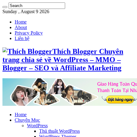
Sunday , August 9 2026
Home
About
Privacy Policy
Liên hệ
Thích Blogger Chuyên
trang chia sẻ về WordPress – MMO –
Blogger – SEO và Affiliate Marketing
Home
Chuyên Mục
WordPress
Thủ thuật WordPress
WordPress Themes