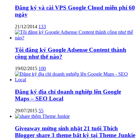
Đăng ký và cài VPS Google Cloud miễn phí 60
ngày
21/12/2014
133
Tôi đăng ký Google Adsense Content thành
công như thế nào?
19/02/2015
100
Đăng ký địa chỉ doanh nghiệp lên Google
Maps – SEO Local
29/07/2015
55
Giveaway mừng sinh nhật 21 tuổi Thích
Blogger share 3 theme bất kỳ tại Theme Junkie