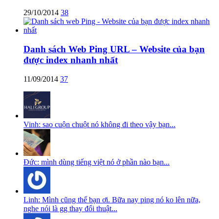
29/10/2014
38
Danh sách Web Ping URL – Website của bạn
được index nhanh nhất
11/09/2014
37
Vinh: sao cuộn chuột nó không đi theo vậy bạn...
Đức: mình dùng tiếng việt nó ở phần nào bạn...
Linh: Mình cũng thế bạn ơi. Bữa nay ping nó ko lên nữa,
nghe nói là gg thay đổi thuật...