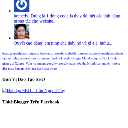
homedy: Đúng là 1 dòng code là thay đổi hết các tính năng
tương tác cho website...
Quyết cao đẳng: em ping chả thấy nó về gì a ạ, huhu...
hosting
wordpress
blogspot
hostgator
domain
godaddy
blogger
youtube
wordpress theme
vps
seo
plugin wordpress
comment facebook
code
Google Cloud
coupon
Black Friday
giảm giá
Xampp
Vultr
comment google+
google maps
xóa thuộc tính bản quyền
hướng
dẫn mua domain trên goddady
stablehost
Đơn Vị Đào Tạo SEO
ThichBlogger Trên Facebook