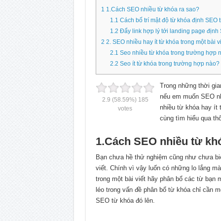
1
1.Cách SEO nhiều từ khóa ra sao?
1.1
Cách bố trí mật độ từ khóa định SEO 
1.2
Đẩy link hợp lý tới landing page định
2
2. SEO nhiều hay ít từ khóa trong một bài vi
2.1
Seo nhiều từ khóa trong trường hợp 
2.2
Seo ít từ khóa trong trường hợp nào?
Trong những thời gia
nếu em muốn SEO nhi
2.9
(58.59%)
185
nhiều từ khóa hay ít 
votes
cùng tìm hiểu qua th
1.Cách SEO nhiều từ kh
Bạn chưa hề thử nghiệm cũng như chưa biế
viết. Chính vì vậy luốn có những lo lắng
trong một bài viết hãy phân bổ các từ bạn 
léo trong vấn đề phân bổ từ khóa chỉ cần 
SEO từ khóa đó lên.