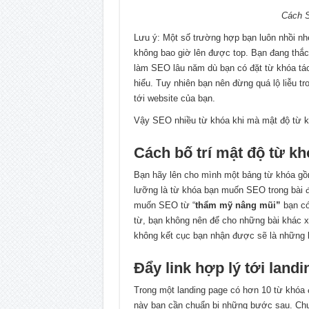
Cách S
Lưu ý: Một số trường hợp bạn luôn nhồi nhé
không bao giờ lên được top. Bạn đang thắc
làm SEO lâu năm dù bạn có đặt từ khóa tá
hiểu. Tuy nhiên bạn nên đừng quá lộ liễu t
tới website của bạn.
Vậy SEO nhiều từ khóa khi mà mật độ từ khó
Cách bố trí mật độ từ k
Bạn hãy lên cho mình một bảng từ khóa gồm 
lưỡng là từ khóa bạn muốn SEO trong bài đ
muốn SEO từ “
thẩm mỹ nâng mũi”
bạn có
từ, bạn không nên để cho những bài khác x
không kết cục bạn nhận được sẽ là những l
Đẩy link hợp lý tới land
Trong một landing page có hơn 10 từ khóa 
này bạn cần chuẩn bị những bước sau. Chuẩ