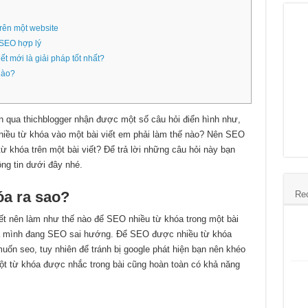
trên một website
 SEO hợp lý
ết mới là giải pháp tốt nhất?
nào?
n qua thichblogger nhận được một số câu hỏi điển hình như,
ều từ khóa vào một bài viết em phải làm thế nào? Nên SEO
từ khóa trên một bài viết? Để trả lời những câu hỏi này bạn
ông tin dưới đây nhé.
óa ra sao?
Re
t nên làm như thế nào để SEO nhiều từ khóa trong một bài
 mà mình đang SEO sai hướng. Để SEO được nhiều từ khóa
muốn seo, tuy nhiên để tránh bị google phát hiện bạn nên khéo
một từ khóa được nhắc trong bài cũng hoàn toàn có khả năng