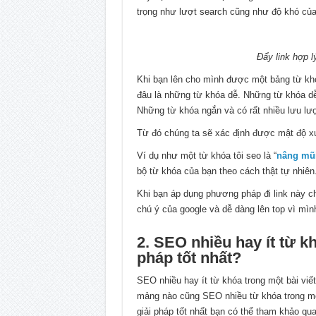
trọng như lượt search cũng như độ khó của
Đ
ẩy link hợp 
Khi bạn lên cho mình được một bảng từ kh
đâu là những từ khóa dễ. Những từ khóa dễ
Những từ khóa ngắn và có rất nhiều lưu lư
Từ đó chúng ta sẽ xác định được mật độ xuấ
Ví dụ như một từ khóa tôi seo là “
nâng mũ
bộ từ khóa của bạn theo cách thật tự nhiên
Khi bạn áp dụng phương pháp đi link này ch
chú ý của google và dễ dàng lên top vì mìn
2. SEO nhiều hay ít từ kh
pháp tốt nhất?
SEO nhiều hay ít từ khóa trong một bài viế
mảng nào cũng SEO nhiều từ khóa trong một
giải pháp tốt nhất bạn có thể tham khảo qu