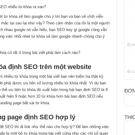
EO nhiều từ khóa ra sao?
t từ khóa sẽ làm google chú ý tới bạn và bạn sẽ vĩnh viễn
 mắc tại sao lại như vậy? Theo cảm nhận của tôi là một người
ch nhau google nó vẫn hiểu, bạn SEO key gì google cũng vẫn
rong việc nhồi nhét từ khóa sẽ làm google nhanh chóng chú ý
29
a có rất ít trong bài viết phải làm cách nào?
hóa định SEO trên một website
11
nhiều từ khóa trong một bài viết bạn nên kiểm tra thật kỹ
ó phải được ưu tiên số lượng nhiều từ khóa nhất. Ví dụ bạn
 thể ưu tiên từ khóa đó xuất hiện trong bài bạn định SEO là 9
ĐƠN
uất hiện 9 hoặc hơn 10 từ khóa hơn bài bạn định SEO nếu
anding page bắt sai từ khóa.
ing page định SEO hợp lý
THI
để SEO thì đi link như thế nào cho hợp lý? Để làm những việc
n bị một bộ từ khóa trong bài viết cũng như các chỉ số quan