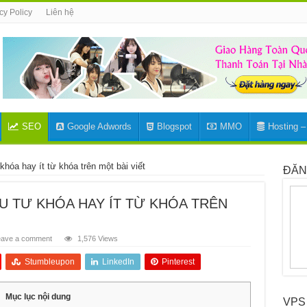
cy Policy
Liên hệ
SEO
Google Adwords
Blogspot
MMO
Hosting 
hóa hay ít từ khóa trên một bài viết
ĐĂN
ỀU TƯ KHÓA HAY ÍT TỪ KHÓA TRÊN
eave a comment
1,576 Views
Stumbleupon
LinkedIn
Pinterest
Mục lục nội dung
VPS