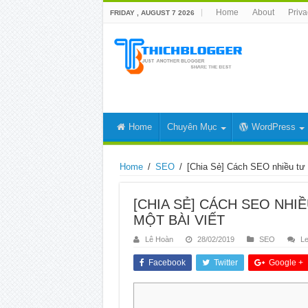
Home
About
Priva
FRIDAY , AUGUST 7 2026
Home
Chuyên Mục
WordPress
Home
/
SEO
/
[Chia Sẻ] Cách SEO nhiều tư k
[CHIA SẺ] CÁCH SEO NHI
MỘT BÀI VIẾT
Lê Hoàn
28/02/2019
SEO
L
Facebook
Twitter
Google +