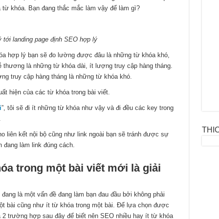
 từ khóa. Bạn đang thắc mắc làm vậy để làm gì?
lý tới landing page định SEO hợp lý
óa hợp lý bạn sẽ đo lường được đâu là những từ khóa khó,
 thương là những từ khóa dài, ít lượng truy cập hàng tháng.
ợng truy cập hàng tháng là những từ khóa khó.
t hiện của các từ khóa trong bài viết.
i
”, tôi sẽ đi ít những từ khóa như vậy và đi đều các key trong
.
THI
o liên kết nội bộ cũng như link ngoài bạn sẽ tránh được sự
h đang làm link đúng cách.
óa trong một bài viết mới là giải
t đang là một vấn đề đang làm bạn đau đầu bởi không phải
 bài cũng như ít từ khóa trong một bài. Để lựa chọn được
a 2 trường hợp sau đây để biết nên SEO nhiều hay ít từ khóa