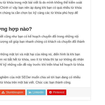
 từ khóa trong một bài viết là do mình không thể kiểm soát
 Chính vì vậy bạn nên áp dụng khi bạn có quá nhiều từ khóa
ên chúng ta cần chọn lọc kỹ càng các từ khóa phù hợp để
ường hợp nào?
iết cũng như bạn có kế hoạch chuyển đổi trong những nội
 tượng sẽ giúp bạn nhanh chóng có khách và chuyển đổi thành
hững mặt lợi và mặt hại của riêng nó, điển hình là khi bạn
àm nó bắt hết từ khóa, seo ít từ khóa thì lại sợ không đủ nhân
hĩ kỹ những vấn đề này trước khi triển khai kế hoạch từ khóa
 nghiệm của một SEOer muốn chia sẻ tới bạn đang có nhiều
từ khóa trên một bài viết. Chúc các bạn thành công.
Stumbleupon
LinkedIn
Pinterest