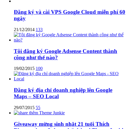
Đăng ký và cài VPS Google Cloud miễn phí 60
ngày
21/12/2014
133
Tôi đăng ký Google Adsense Content thành
công như thế nào?
19/02/2015
100
Đăng ký địa chỉ doanh nghiệp lên Google
Maps – SEO Local
29/07/2015
55
Giveaway mừng sinh nhật 21 tuổi Thích