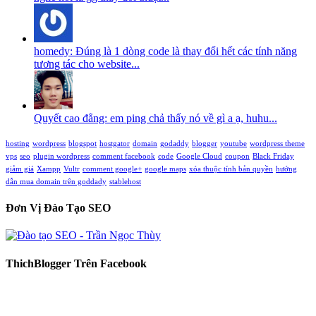
homedy: Đúng là 1 dòng code là thay đổi hết các tính năng
tương tác cho website...
Quyết cao đẳng: em ping chả thấy nó về gì a ạ, huhu...
hosting
wordpress
blogspot
hostgator
domain
godaddy
blogger
youtube
wordpress theme
vps
seo
plugin wordpress
comment facebook
code
Google Cloud
coupon
Black Friday
giảm giá
Xampp
Vultr
comment google+
google maps
xóa thuộc tính bản quyền
hướng
dẫn mua domain trên goddady
stablehost
Đơn Vị Đào Tạo SEO
ThichBlogger Trên Facebook