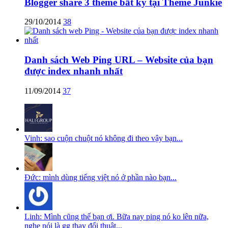
Blogger share 3 theme bất kỳ tại Theme Junkie
29/10/2014
38
Danh sách Web Ping URL – Website của bạn
được index nhanh nhất
11/09/2014
37
Vinh: sao cuộn chuột nó không đi theo vậy bạn...
Đức: mình dùng tiếng việt nó ở phần nào bạn...
Linh: Mình cũng thế bạn ơi. Bữa nay ping nó ko lên nữa,
nghe nói là gg thay đổi thuật...