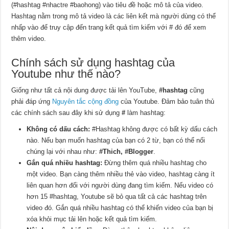
(#hashtag #nhactre #baohong) vào tiêu đề hoặc mô tả của video.
Hashtag nằm trong mô tả video là các liên kết mà người dùng có thể
nhấp vào để truy cập đến trang kết quả tìm kiếm với # đó để xem
thêm video.
Chính sách sử dụng hashtag của
Youtube như thế nào?
Giống như tất cả nội dung được tải lên YouTube,
#hashtag
cũng
phải đáp ứng
Nguyên tắc cộng đồng
của Youtube. Đảm bảo tuân thủ
các chính sách sau đây khi sử dụng
#
làm hashtag:
Không có dấu cách:
#Hashtag không được có bất kỳ dấu cách
nào. Nếu bạn muốn hashtag của bạn có 2 từ, bạn có thể nối
chúng lại với nhau như:
#Thich, #Blogger
.
Gắn quá nhiều hashtag:
Đừng thêm quá nhiều hashtag cho
một video. Bạn càng thêm nhiều thẻ vào video, hashtag càng ít
liên quan hơn đối với người dùng đang tìm kiếm. Nếu video có
hơn 15 #hashtag, Youtube sẽ bỏ qua tất cả các hashtag trên
video đó. Gắn quá nhiều hashtag có thể khiến video của bạn bị
xóa khỏi mục tải lên hoặc kết quả tìm kiếm.