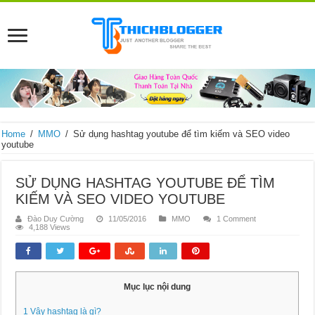
Home
/
MMO
/
Sử dụng hashtag youtube để tìm kiếm và SEO video
youtube
SỬ DỤNG HASHTAG YOUTUBE ĐỂ TÌM
KIẾM VÀ SEO VIDEO YOUTUBE
Đào Duy Cường
11/05/2016
MMO
1 Comment
4,188 Views
Mục lục nội dung
1
Vậy hashtag là gì?