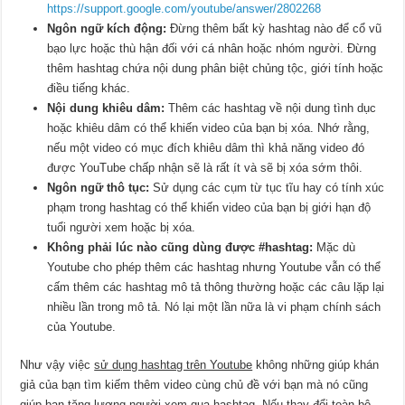
https://support.google.com/youtube/answer/2802268
Ngôn ngữ kích động:
Đừng thêm bất kỳ hashtag nào để cổ vũ
bạo lực hoặc thù hận đối với cá nhân hoặc nhóm người. Đừng
thêm hashtag chứa nội dung phân biệt chủng tộc, giới tính hoặc
điều tiếng khác.
Nội dung khiêu dâm:
Thêm các hashtag về nội dung tình dục
hoặc khiêu dâm có thể khiến video của bạn bị xóa. Nhớ rằng,
nếu một video có mục đích khiêu dâm thì khả năng video đó
được YouTube chấp nhận sẽ là rất ít và sẽ bị xóa sớm thôi.
Ngôn ngữ thô tục:
Sử dụng các cụm từ tục tĩu hay có tính xúc
phạm trong hashtag có thể khiến video của bạn bị giới hạn độ
tuổi người xem hoặc bị xóa.
Không phải lúc nào cũng dùng được #hashtag:
Mặc dù
Youtube cho phép thêm các hashtag nhưng Youtube vẫn có thể
cấm thêm các hashtag mô tả thông thường hoặc các câu lặp lại
nhiều lần trong mô tả. Nó lại một lần nữa là vi phạm chính sách
của Youtube.
Như vậy việc
sử dụng hashtag trên Youtube
không những giúp khán
giả của bạn tìm kiếm thêm video cùng chủ đề với bạn mà nó cũng
giúp bạn tăng lượng người xem qua hashtag. Nếu thay đổi toàn bộ