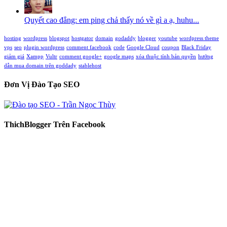
Quyết cao đẳng: em ping chả thấy nó về gì a ạ, huhu...
hosting
wordpress
blogspot
hostgator
domain
godaddy
blogger
youtube
wordpress theme
vps
seo
plugin wordpress
comment facebook
code
Google Cloud
coupon
Black Friday
giảm giá
Xampp
Vultr
comment google+
google maps
xóa thuộc tính bản quyền
hướng
dẫn mua domain trên goddady
stablehost
Đơn Vị Đào Tạo SEO
ThichBlogger Trên Facebook