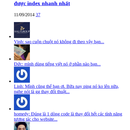
được index nhanh nhất
11/09/2014
37
Vinh: sao cuộn chuột nó không đi theo vậy bạn...
Đức: mình dùng tiếng việt nó ở phần nào bạn...
Linh: Mình cũng thế bạn ơi. Bữa nay ping nó ko lên nữa,
nghe nói là gg thay đổi thuật...
homedy: Đúng là 1 dòng code là thay đổi hết các tính năng
tương tác cho website...