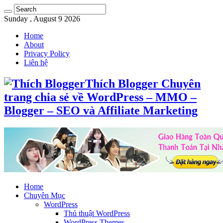
Sunday , August 9 2026
Home
About
Privacy Policy
Liên hệ
Thích Blogger Chuyên
trang chia sẻ về WordPress – MMO –
Blogger – SEO và Affiliate Marketing
Home
Chuyên Mục
WordPress
Thủ thuật WordPress
WordPress Themes