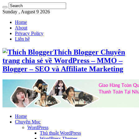
Sunday , August 9 2026
Home
About
Privacy Policy
Liên hệ
Thích Blogger Chuyên
trang chia sẻ về WordPress – MMO –
Blogger – SEO và Affiliate Marketing
Home
Chuyên Mục
WordPress
Thủ thuật WordPress
WordPress Themes