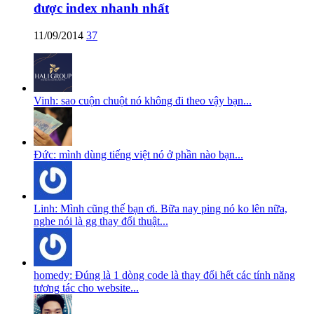
được index nhanh nhất
11/09/2014
37
Vinh: sao cuộn chuột nó không đi theo vậy bạn...
Đức: mình dùng tiếng việt nó ở phần nào bạn...
Linh: Mình cũng thế bạn ơi. Bữa nay ping nó ko lên nữa,
nghe nói là gg thay đổi thuật...
homedy: Đúng là 1 dòng code là thay đổi hết các tính năng
tương tác cho website...