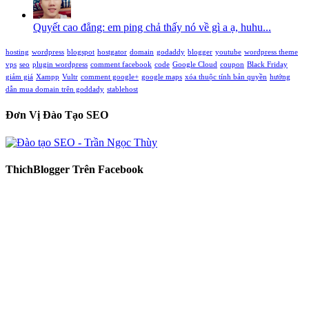
Quyết cao đẳng: em ping chả thấy nó về gì a ạ, huhu...
hosting
wordpress
blogspot
hostgator
domain
godaddy
blogger
youtube
wordpress theme
vps
seo
plugin wordpress
comment facebook
code
Google Cloud
coupon
Black Friday
giảm giá
Xampp
Vultr
comment google+
google maps
xóa thuộc tính bản quyền
hướng
dẫn mua domain trên goddady
stablehost
Đơn Vị Đào Tạo SEO
ThichBlogger Trên Facebook