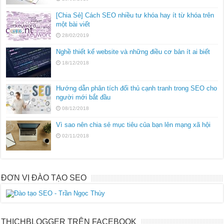
[Chia Sẻ] Cách SEO nhiều tư khóa hay ít từ khóa trên
một bài viết
28/02/2019
Nghề thiết kế website và những điều cơ bản ít ai biết
18/12/2018
Hướng dẫn phân tích đối thủ cạnh tranh trong SEO cho
người mới bắt đầu
08/12/2018
Vì sao nên chia sẻ mục tiêu của bạn lên mạng xã hội
02/11/2018
ĐƠN VỊ ĐÀO TẠO SEO
THICHBLOGGER TRÊN FACEBOOK