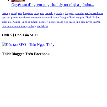
Quyết cao đẳng: em ping chả thấy nó về gì a ạ, huhu...
hosting
wordpress
blogspot
hostgator
domain
godaddy
blogger
youtube
wordpress theme
vps
seo
plugin wordpress
comment facebook
code
Google Cloud
coupon
Black Friday
giảm giá
Xampp
Vultr
comment google+
google maps
xóa thuộc tính bản quyền
hướng
dẫn mua domain trên goddady
stablehost
Đơn Vị Đào Tạo SEO
ThichBlogger Trên Facebook