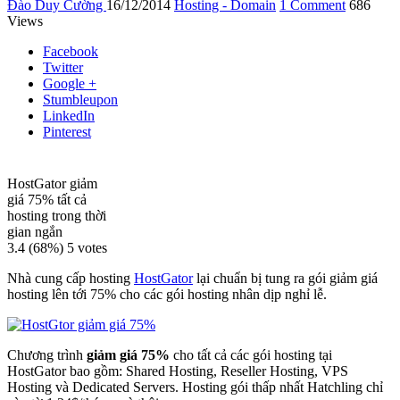
Đào Duy Cường
16/12/2014
Hosting - Domain
1 Comment
686
Views
Facebook
Twitter
Google +
Stumbleupon
LinkedIn
Pinterest
HostGator giảm
giá 75% tất cả
hosting trong thời
gian ngắn
3.4
(68%)
5
votes
Nhà cung cấp hosting
HostGator
lại chuẩn bị tung ra gói giảm giá
hosting lên tới 75% cho các gói hosting nhân dịp nghỉ lễ.
Chương trình
giảm giá 75%
cho tất cả các gói hosting tại
HostGator bao gồm: Shared Hosting, Reseller Hosting, VPS
Hosting và Dedicated Servers. Hosting gói thấp nhất Hatchling chỉ