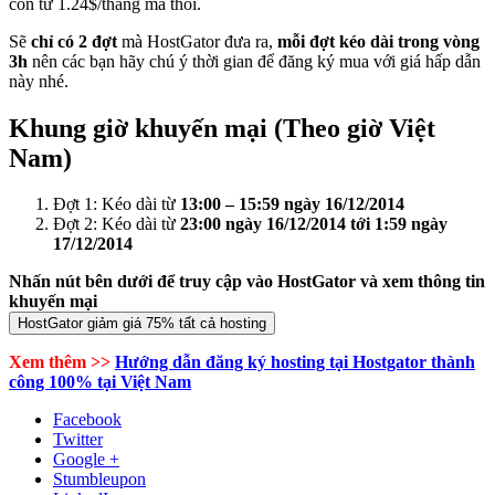
còn từ 1.24$/tháng mà thôi.
Sẽ
chỉ có 2 đợt
mà HostGator đưa ra,
mỗi đợt kéo dài trong vòng
3h
nên các bạn hãy chú ý thời gian để đăng ký mua với giá hấp dẫn
này nhé.
Khung giờ khuyến mại (Theo giờ Việt
Nam)
Đợt 1: Kéo dài từ
13:00 – 15:59 ngày 16/12/2014
Đợt 2: Kéo dài từ
23:00 ngày 16/12/2014 tới 1:59 ngày
17/12/2014
Nhấn nút bên dưới để truy cập vào HostGator và xem thông tin
khuyến mại
Xem thêm >>
Hướng dẫn đăng ký hosting tại Hostgator thành
công 100% tại Việt Nam
Facebook
Twitter
Google +
Stumbleupon