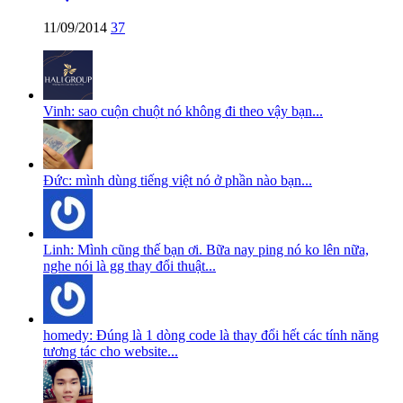
11/09/2014
37
Vinh: sao cuộn chuột nó không đi theo vậy bạn...
Đức: mình dùng tiếng việt nó ở phần nào bạn...
Linh: Mình cũng thế bạn ơi. Bữa nay ping nó ko lên nữa,
nghe nói là gg thay đổi thuật...
homedy: Đúng là 1 dòng code là thay đổi hết các tính năng
tương tác cho website...