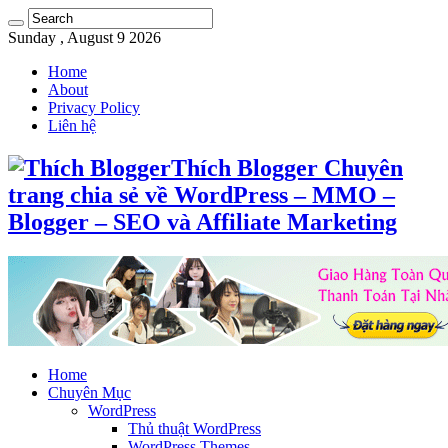
Sunday , August 9 2026
Home
About
Privacy Policy
Liên hệ
Thích Blogger Chuyên
trang chia sẻ về WordPress – MMO –
Blogger – SEO và Affiliate Marketing
Home
Chuyên Mục
WordPress
Thủ thuật WordPress
WordPress Themes