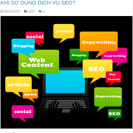
KHI SỬ DỤNG DỊCH VỤ SEO?
30/10/2014
SEO
2