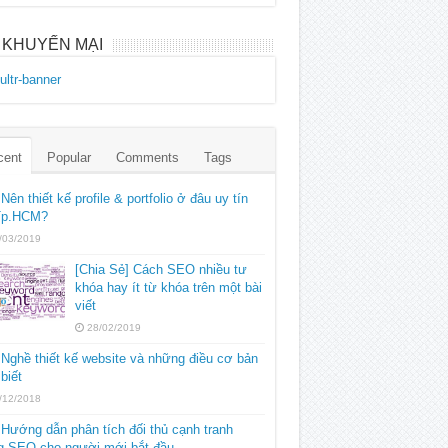
 KHUYẾN MẠI
cent
Popular
Comments
Tags
Nên thiết kế profile & portfolio ở đâu uy tín
 Tp.HCM?
/03/2019
[Chia Sẻ] Cách SEO nhiều tư
khóa hay ít từ khóa trên một bài
viết
28/02/2019
Nghề thiết kế website và những điều cơ bản
 biết
/12/2018
Hướng dẫn phân tích đối thủ cạnh tranh
ng SEO cho người mới bắt đầu