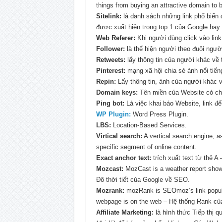
things from buying an attractive domain to 
Sitelink:
là danh sách những link phổ biến 
được xuất hiện trong top 1 của Google hay 
Web Referer:
Khi người dùng click vào link 
Follower:
là thể hiện người theo đuôi người 
Retweets:
lấy thông tin của người khác về t
Pinterest:
mạng xã hội chia sẻ ảnh nổi tiếng
Repin:
Lấy thông tin, ảnh của người khác về
Domain keys:
Tên miền của Website có c
Ping bot:
Là việc khai báo Website, link đ
WP Plugin:
Word Press Plugin.
LBS:
Location-Based Services.
Virtical search:
A vertical search engine, a
specific segment of online content.
Exact anchor text:
trích xuất text từ thẻ 
Mozcast:
MozCast is a weather report showi
Đô thời tiết của Google về SEO.
Mozrank:
mozRank is SEOmoz’s link populari
webpage is on the web – Hệ thống Rank 
Affiliate Marketing:
là hình thức Tiếp thị qu