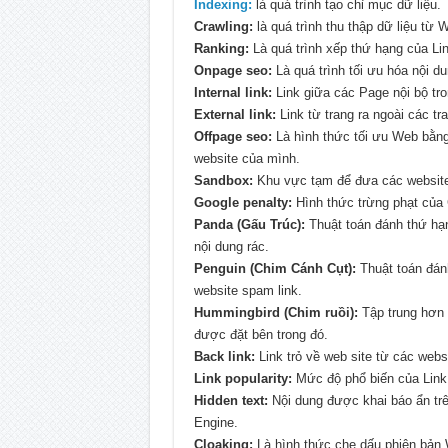
Indexing:
là quá trình tạo chỉ mục dữ liệu.
Crawling:
là quá trình thu thập dữ liệu từ 
Ranking:
Là quá trình xếp thứ hạng của Lin
Onpage seo:
Là quá trình tối ưu hóa nội du
Internal link:
Link giữa các Page nội bộ tro
External link:
Link từ trang ra ngoài các tr
Offpage seo:
Là hình thức tối ưu Web bằng 
website của mình.
Sandbox:
Khu vực tạm để đưa các website
Google penalty:
Hình thức trừng phạt của 
Panda (Gấu Trúc):
Thuật toán đánh thứ hạn
nội dung rác.
Penguin (Chim Cánh Cụt):
Thuật toán đán
website spam link.
Hummingbird (Chim ruồi):
Tập trung hơn v
được đặt bên trong đó.
Back link:
Link trỏ về web site từ các webs
Link popularity:
Mức độ phổ biến của Link
Hidden text:
Nội dung được khai báo ẩn tr
Engine.
Cloaking:
Là hình thức che dấu phiên bản 