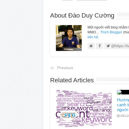
About Đào Duy Cường
Một người viết blog nhằm 
MMO....
Thích Blogger
chia
liên hệ
.
@https://t
Previous
Related Articles
Hướng 
cạnh 
người
08/12