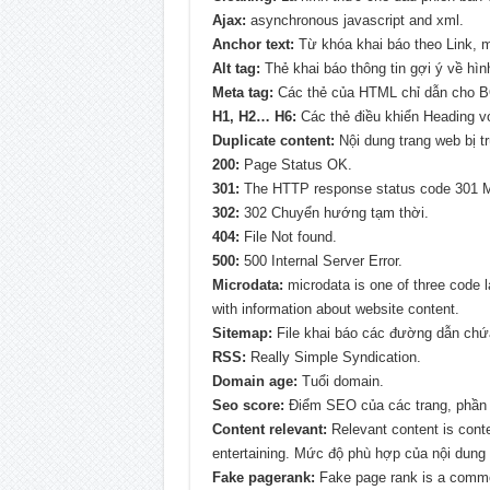
Ajax:
asynchronous javascript and xml.
Anchor text:
Từ khóa khai báo theo Link, 
Alt tag:
Thẻ khai báo thông tin gợi ý về hình
Meta tag:
Các thẻ của HTML chỉ dẫn cho BOT
H1, H2… H6:
Các thẻ điều khiển Heading v
Duplicate content:
Nội dung trang web bị tr
200:
Page Status OK.
301:
The HTTP response status code 301 
302:
302 Chuyển hướng tạm thời.
404:
File Not found.
500:
500 Internal Server Error.
Microdata:
microdata is one of three code 
with information about website content.
Sitemap:
File khai báo các đường dẫn chứ
RSS:
Really Simple Syndication.
Domain age:
Tuổi domain.
Seo score:
Điểm SEO của các trang, phần
Content relevant:
Relevant content is conten
entertaining. Mức độ phù hợp của nội dung 
Fake pagerank:
Fake page rank is a commo