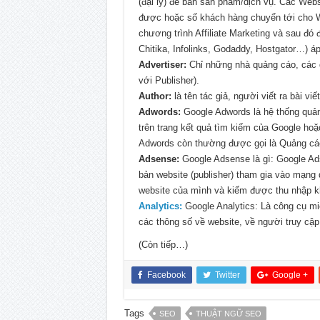
(đại lý) để bán sản phẩm/dịch vụ. Các Web
được hoặc số khách hàng chuyển tới cho W
chương trình Affiliate Marketing và sau đó
Chitika, Infolinks, Godaddy, Hostgator…) á
Advertiser:
Chỉ những nhà quảng cáo, các do
với Publisher).
Author:
là tên tác giả, người viết ra bài viết 
Adwords:
Google Adwords là hệ thống quả
trên trang kết quả tìm kiếm của Google ho
Adwords còn thường được gọi là Quảng cá
Adsense:
Google Adsense là gì: Google Ad
bản website (publisher) tham gia vào mạng
website của mình và kiếm được thu nhập k
Analytics:
Google Analytics: Là công cụ miễ
các thông số về website, về người truy cập
(Còn tiếp…)
Facebook
Twitter
Google +
Tags
SEO
THUẬT NGỮ SEO