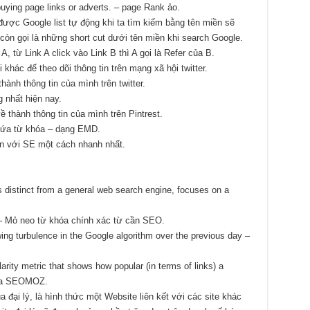
buying page links or adverts. – page Rank ảo.
được Google list tự động khi ta tìm kiếm bằng tên miền sẽ
còn gọi là những short cut dưới tên miền khi search Google.
A, từ Link A click vào Link B thì A gọi là Refer của B.
khác để theo dõi thông tin trên mạng xã hội twitter.
hành thông tin của mình trên twitter.
 nhất hiện nay.
 thành thông tin của mình trên Pintrest.
hứa từ khóa – dạng EMD.
ến với SE một cách nhanh nhất.
s distinct from a general web search engine, focuses on a
A – Mỏ neo từ khóa chính xác từ cần SEO.
ng turbulence in the Google algorithm over the previous day –
ty metric that shows how popular (in terms of links) a
của SEOMOZ.
a đại lý, là hình thức một Website liên kết với các site khác