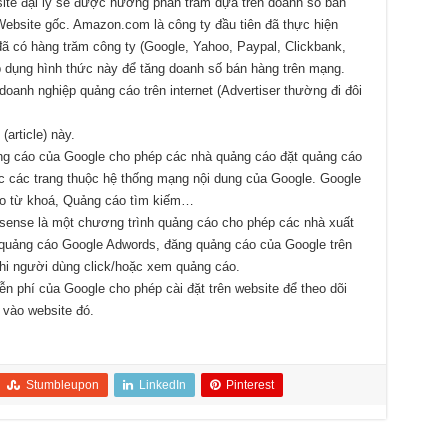
site đại lý sẽ được hưởng phần trăm dựa trên doanh số bán
ebsite gốc. Amazon.com là công ty đầu tiên đã thực hiện
 đã có hàng trăm công ty (Google, Yahoo, Paypal, Clickbank,
p dụng hình thức này để tăng doanh số bán hàng trên mạng.
anh nghiệp quảng cáo trên internet (Advertiser thường đi đôi
(article) này.
ng cáo của Google cho phép các nhà quảng cáo đặt quảng cáo
ặc các trang thuộc hệ thống mạng nội dung của Google. Google
o từ khoá, Quảng cáo tìm kiếm…
sense là một chương trình quảng cáo cho phép các nhà xuất
 quảng cáo Google Adwords, đăng quảng cáo của Google trên
hi người dùng click/hoặc xem quảng cáo.
n phí của Google cho phép cài đặt trên website để theo dõi
 vào website đó.
Stumbleupon
LinkedIn
Pinterest