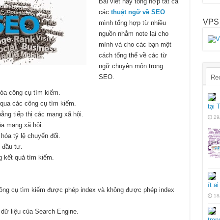
Bài viết này tổng hợp tất cả
các
thuật ngữ về SEO
VPS
mình tổng hợp từ nhiều
nguồn nhằm note lại cho
mình và cho các bạn một
cách tổng thể về các từ
ngữ chuyên môn trong
SEO.
Re
hóa công cụ tìm kiếm.
qua các công cụ tìm kiếm.
tại
ằng tiếp thị các mạng xã hội.
29
óa mạng xã hội.
hóa tỷ lệ chuyển đổi.
 đầu tư.
g kết quả tìm kiếm.
ít ai
công cụ tìm kiếm được phép index và không được phép index
18
 dữ liệu của Search Engine.
tro