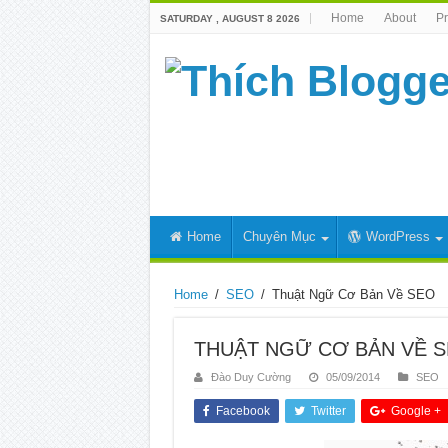
Home
About
Pr
SATURDAY , AUGUST 8 2026
Home
Chuyên Mục
WordPress
Home
/
SEO
/
Thuật Ngữ Cơ Bản Về SEO
THUẬT NGỮ CƠ BẢN VỀ 
Đào Duy Cường
05/09/2014
SEO
Facebook
Twitter
Google +