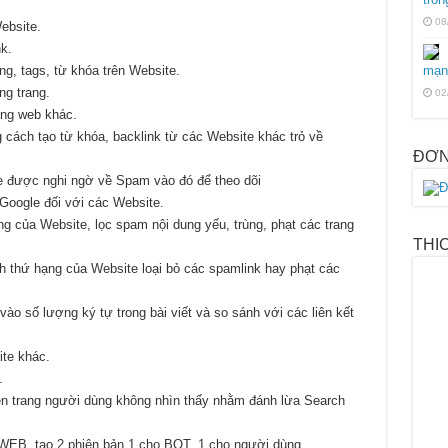
08
Website.
k.
ng, tags, từ khóa trên Website.
mạn
ng trang.
02
ang web khác.
cách tạo từ khóa, backlink từ các Website khác trỏ về
ĐƠN
 được nghi ngờ về Spam vào đó để theo dõi
Google đối với các Website.
g của Website, lọc spam nội dung yếu, trùng, phạt các trang
THI
h thứ hạng của Website loại bỏ các spamlink hay phạt các
ào số lượng ký tự trong bài viết và so sánh với các liên kết
ite khác.
.
ên trang người dùng không nhìn thấy nhằm đánh lừa Search
WEB, tạo 2 phiên bản 1 cho BOT, 1 cho người dùng