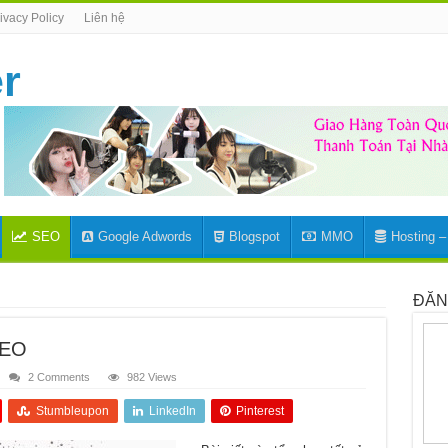
ivacy Policy
Liên hệ
SEO
Google Adwords
Blogspot
MMO
Hosting 
ĐĂN
SEO
2 Comments
982 Views
Stumbleupon
LinkedIn
Pinterest