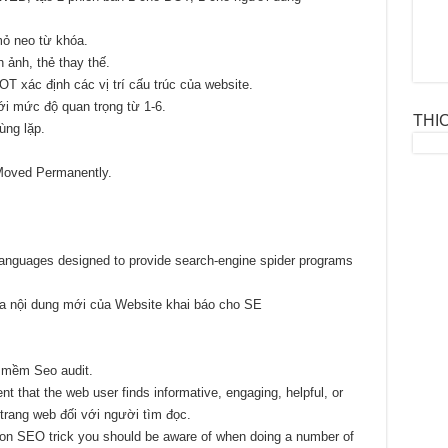
mỏ neo từ khóa.
 ảnh, thẻ thay thế.
 xác định các vị trí cấu trúc của website.
ới mức độ quan trọng từ 1-6.
THI
ùng lặp.
Moved Permanently.
languages designed to provide search-engine spider programs
a nội dung mới của Website khai báo cho SE
 mềm Seo audit.
t that the web user finds informative, engaging, helpful, or
trang web đối với người tìm đọc.
n SEO trick you should be aware of when doing a number of