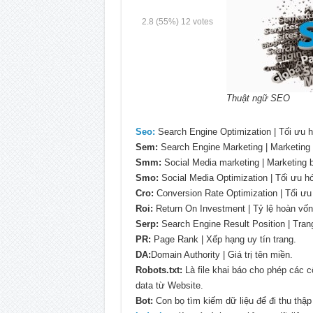
2.8
(55%)
12
votes
Thuật ngữ SEO
Seo:
Search Engine Optimization | Tối ưu 
Sem:
Search Engine Marketing | Marketing 
Smm:
Social Media marketing | Marketing b
Smo:
Social Media Optimization | Tối ưu h
Cro:
Conversion Rate Optimization | Tối ưu 
Roi:
Return On Investment | Tỷ lệ hoàn vốn
Serp:
Search Engine Result Position | Tran
PR:
Page Rank | Xếp hạng uy tín trang.
DA:
Domain Authority | Giá trị tên miền.
Robots.txt:
Là file khai báo cho phép các 
data từ Website.
Bot:
Con bọ tìm kiếm dữ liệu để đi thu thập