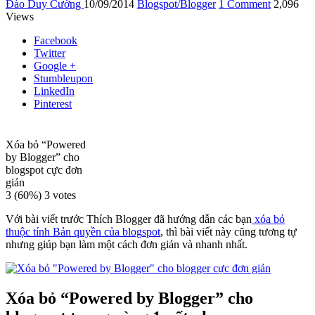
Đào Duy Cường
10/09/2014
Blogspot/Blogger
1 Comment
2,096
Views
Facebook
Twitter
Google +
Stumbleupon
LinkedIn
Pinterest
Xóa bỏ “Powered
by Blogger” cho
blogspot cực đơn
giản
3
(60%)
3
votes
Với bài viết trước Thích Blogger đã hướng dẫn các bạn
xóa bỏ
thuộc tính Bản quyền của blog
s
pot
, thì bài viết này cũng tương tự
nhưng giúp bạn làm một cách đơn giản và nhanh nhất.
Xóa bỏ “Powered by Blogger” cho