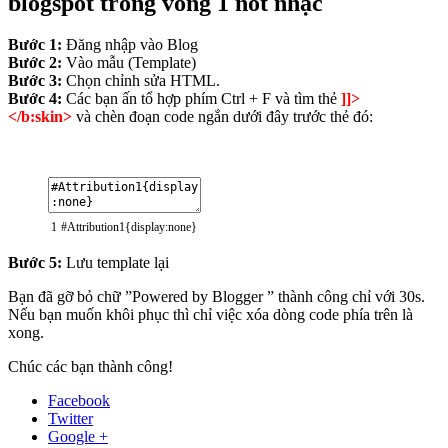
blogspot trong vòng 1 nốt nhạc
Bước 1:
Đăng nhập vào Blog
Bước 2:
Vào mẫu (Template)
Bước 3:
Chọn chỉnh sửa HTML.
Bước 4:
Các bạn ấn tổ hợp phím Ctrl + F và tìm thẻ
]]>
</b:skin>
và chèn đoạn code ngắn dưới đây trước thẻ đó:
1
#Attribution1{display:none}
Bước 5:
Lưu template lại
Bạn đã gỡ bỏ chữ ”Powered by Blogger ” thành công chỉ với 30s.
Nếu bạn muốn khôi phục thì chỉ việc xóa dòng code phía trên là
xong.
Chúc các bạn thành công!
Facebook
Twitter
Google +