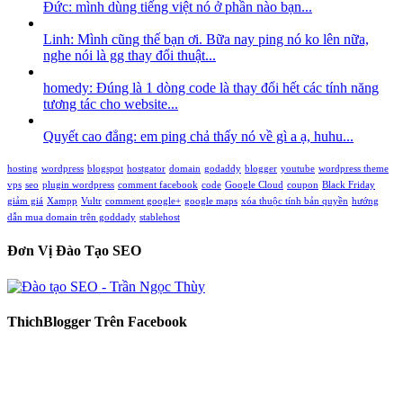
Đức: mình dùng tiếng việt nó ở phần nào bạn...
Linh: Mình cũng thế bạn ơi. Bữa nay ping nó ko lên nữa,
nghe nói là gg thay đổi thuật...
homedy: Đúng là 1 dòng code là thay đổi hết các tính năng
tương tác cho website...
Quyết cao đẳng: em ping chả thấy nó về gì a ạ, huhu...
hosting
wordpress
blogspot
hostgator
domain
godaddy
blogger
youtube
wordpress theme
vps
seo
plugin wordpress
comment facebook
code
Google Cloud
coupon
Black Friday
giảm giá
Xampp
Vultr
comment google+
google maps
xóa thuộc tính bản quyền
hướng
dẫn mua domain trên goddady
stablehost
Đơn Vị Đào Tạo SEO
ThichBlogger Trên Facebook